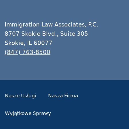
Immigration Law Associates, P.C.
8707 Skokie Blvd., Suite 305
Skokie, IL 60077
(847) 763-8500
Nasze Usługi
Nasza Firma
Wyjątkowe Sprawy